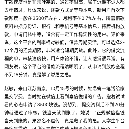
下款速度也是非常哇塞的，通过率很高，属于近期不少人都
去申请过。具体来说，还款方式是等额本息，新用户首次下
款额度一般在3500元左右，月利率在0.7%左右，所需借款
资料包括身份证、银行卡和手机号等基本信息，持牌机构放
款，申请门槛中等，适合有一定工作稳定性的用户。评价来
说，这个平台的利率相对较低，借款周期灵活，可以选择3-
12个月的还款期限，非常适合短期周转。此外，它的借款流
程简单，审核速度快，用户体验不错，让人感觉很靠谱。有
网友说，这个平台的借款流程清晰明了，从申请到放款全程
不到15分钟，真是解了燃眉之急。
赵敏，来自江苏南京，10月15号的时候，她急需一笔钱给家
里交学费，当时她在微信上看到秦信悦借的广告，抱着试试
看的心态申请了3500块钱。没想到，提交资料后不到20分
钟就通过了审核，钱当天就到账了。她说：“正规微信借钱
当天到账的，果然名不虚传，真是救了我的急。大学生平台
最容易贷款，可我还是觉得这种正规平台更让人安心。”