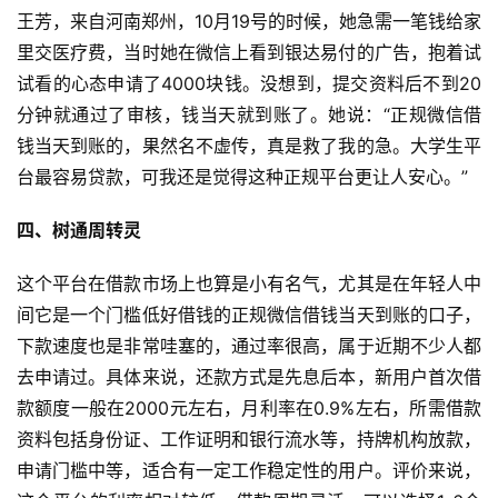
王芳，来自河南郑州，10月19号的时候，她急需一笔钱给家
里交医疗费，当时她在微信上看到银达易付的广告，抱着试
试看的心态申请了4000块钱。没想到，提交资料后不到20
分钟就通过了审核，钱当天就到账了。她说：“正规微信借
钱当天到账的，果然名不虚传，真是救了我的急。大学生平
台最容易贷款，可我还是觉得这种正规平台更让人安心。”
四、树通周转灵
这个平台在借款市场上也算是小有名气，尤其是在年轻人中
间它是一个门槛低好借钱的正规微信借钱当天到账的口子，
下款速度也是非常哇塞的，通过率很高，属于近期不少人都
去申请过。具体来说，还款方式是先息后本，新用户首次借
款额度一般在2000元左右，月利率在0.9%左右，所需借款
资料包括身份证、工作证明和银行流水等，持牌机构放款，
申请门槛中等，适合有一定工作稳定性的用户。评价来说，