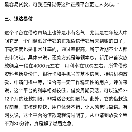
最容易贷款，可我还是觉得这种正规平台更让人安心。”
三、银达易付
这个平台在借款市场上也算是小有名气，尤其是在年轻人中
间它是一个门槛低好借钱的正规微信借钱当天到账的口子，
首
下款速度也是非常哇塞的，通过率很高，属于近期不少人都
去申请过。具体来说，还款方式是等额本息，新用户首次放
页
款额度一般在4000元左右，月利率在1.0%左右，所需借款
资料包括身份证、银行卡和手机号等基本信息，持牌机构放
款，申请门槛中等，适合有一定工作稳定性的用户。评价来
说，这个平台的利率相对较低，借款周期灵活，可以选择3-
12个月的还款期限，非常适合短期周转。此外，它的借款流
程简单，审核速度快，用户体验不错，让人感觉很靠谱。有
网友说，这个平台的借款流程清晰明了，从申请到放款全程
不到30分钟，真是解了燃眉之急。