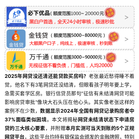
2025年网贷没还清还能贷款买房吗？
老张最近愁得睡不着
觉，他名下有3笔网贷还没结清，但眼看孩子明年要上学，
急需买套学区房。银行信贷员那句"征信有未结清网贷可能
影响房贷审批"像块大石头压在他心头。其实像老张这样的
案例不在少数，
数据显示2024年全国有网贷记录购房者中
37%面临类似困境
。本文将揭秘
网贷未结清状态下申请房
贷的三大核心要素
，并附赠
本月实测可当天到账的5个正规
网贷平台
，这些平台均持有银保监会颁发的金融牌照，特别