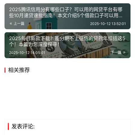
2025腾讯信用分有哪些口子？可以用的网贷平台有哪
些10月速贷速批指南！本文介绍5个借款口子可以用的
网贷软件
上一篇
2025-10-12 13:52:01
2025每日新款下载？能分期不上征信的贷款年综括这5
个！本篇为您深度探寻！
2025-10-12 14:05:01
下一篇
相关推荐
发表评论: