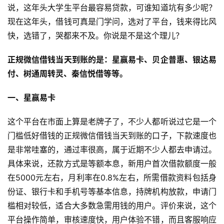
说，这年头大学生平台最容易贷款，可谁知道坑有多少呢？
现在这年头，借钱可真是门学问，选对了平台，钱来得比风
快，选错了，哭都来不及。你说是不是这个理儿？
正规微信借钱当天到账的是：星赢易卡、贝企普惠、银达易
付、树通周转灵、秦信悦借等等。
一、星赢易卡
这个平台在市面上算是老牌子了，不少人都听说过它是一个
门槛低好借钱的正规微信借钱当天到账的口子，下款速度也
是非常哇塞的，通过率很高，属于近期不少人都去申请过。
具体来说，还款方式是等额本息，新用户首次借款额度一般
在5000元左右，月利率在0.8%左右，所需借款资料包括身
份证、银行卡和手机号等基本信息，持牌机构放款，申请门
槛相对较低，适合大多数急需用钱的用户。评价来说，这个
平台操作简单，审核速度快，用户体验不错，而且客服响应