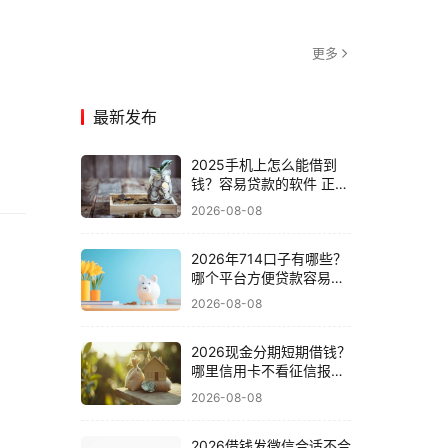
更多
最新发布
2025手机上怎么能借到
钱？容易贷款的软件 正规
的年独家爆料！必备​这5
2026-08-08
个正规网贷平台借钱容易
2026年714口子有哪些？
哪个平台方便贷款容易通
过审核多数人未知！搜罗
2026-08-08
这五个极速借款口子1000
元
2026现金分期短期借钱？
哪里信用卡不看征信报告
年深度解读！深挖这五个
2026-08-08
微信借3000元
2026借钱发微信合适不合