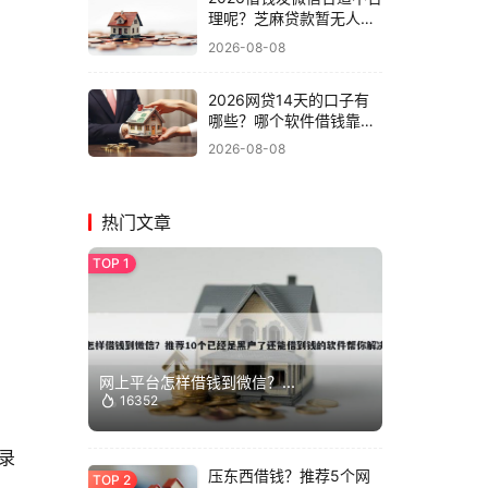
理呢？芝麻贷款暂无人接
单年好申请的有相当多可
2026-08-08
供挑选的！本篇为您深入
讲说​这5个黑户贷款口
2026网贷14天的口子有
子！
哪些？哪个软件借钱靠谱
年速抢名额！今日整理5
2026-08-08
个网贷平台贷款靠谱
热门文章
网上平台怎样借钱到微信？...
16352
录
压东西借钱？推荐5个网