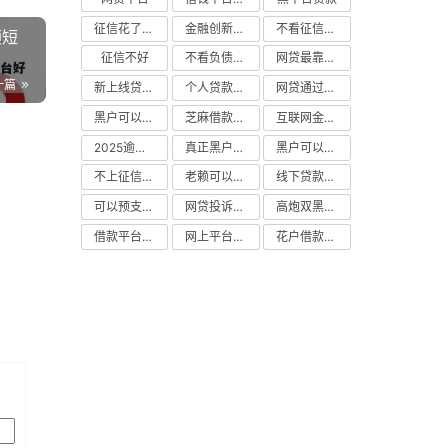
征信花了能下款的平台
金融创新秒下不要芝麻分的平台
不看征信小额借钱的平台
额短
征信不好
不看负债的网贷口子
网贷最靠谱的平台
一篇
新上线贷款平台门槛低口子
个人贷款平台
网贷通过率高的平台
黑户可以做大额贷款口子
芝麻借款实时到账速借软件
互联网金融网贷平台
2025逾期黑户能下款的口子
真正黑户能下款的网贷平台
黑户可以贷款的口子
不上征信得网贷平台下载
老赖可以借款的平台的
线下贷款平台
可以预支500元的平台
网贷投诉平台
高炮双黑逾期必下款口子
借款平台正规容易通过
网上平台好借钱
花户借款平台容易通过