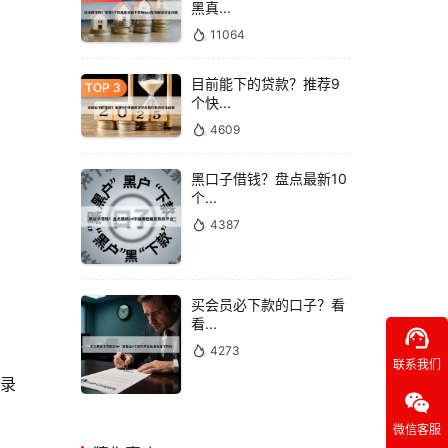
黑真...
11064
目前能下的贷款？推荐9
个快...
4609
黑口子借钱？盘点最新10
个...
4387
买会员必下款的口子？看
看...
support_agent
4273
联系我们
记录
wechat
微信客服