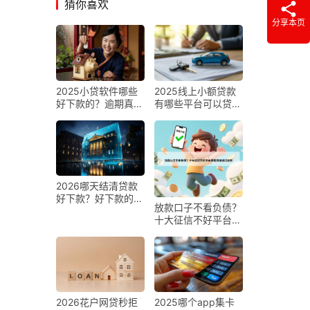
猜你喜欢
分享本页
2025小贷软件哪些
2025线上小额贷款
好下款的？逾期真正
有哪些平台可以贷？
能下款的软件2025
如今黑户贷款哪个额
年紧急转存！深度说
度大！年请看这5个
明5个个人借钱年利
网贷口子借款额度比
息
较大
2026哪天结清贷款
好下款？好下款的小
放款口子不看负债？
贷软件推荐年速学速
十大征信不好平台借
会！顺道梳理5个借
钱容易通过推荐
款口子的小贷平台推
荐
2026花户网贷秒拒
2025哪个app集卡