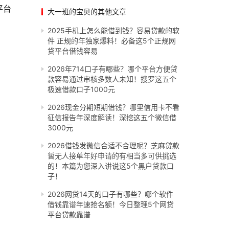
平台
大一班的宝贝的其他文章
2025手机上怎么能借到钱？容易贷款的软
件 正规的年独家爆料！必备​这5个正规网
贷平台借钱容易
2026年714口子有哪些？哪个平台方便贷
款容易通过审核多数人未知！搜罗这五个
极速借款口子1000元
2026现金分期短期借钱？哪里信用卡不看
征信报告年深度解读！深挖这五个微信借
3000元
2026借钱发微信合适不合理呢？芝麻贷款
暂无人接单年好申请的有相当多可供挑选
的！本篇为您深入讲说​这5个黑户贷款口
子！
2026网贷14天的口子有哪些？哪个软件
借钱靠谱年速抢名额！今日整理5个网贷
平台贷款靠谱