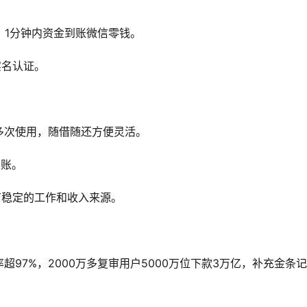
，1分钟内资金到账微信零钱。
实名认证。
多次使用，随借随还方便灵活。
到账。
有稳定的工作和收入来源。
97%，2000万多复审用户5000万位下款3万亿，补充金条