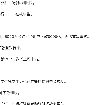
处理，10分钟到账快。
银行卡，非在校学生。
，5000万多跨平台用户下款8000亿，无需重复审核。
下款至银行卡。
龄20-53岁以上可申请。
大学生凭学生证也可在微店借钱申请成功。
分钟下款到账。
有房产证、车辆行驶证辅助证明还款力更佳。