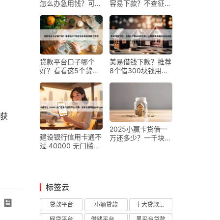
怎么办急用钱？可以
容易下款？不查征信
满16周岁借款的软件
的借贷平台年有哪些
年必知这5个！本文
10月19日内部技巧
为您深度呈现！
攻略！顺便总结贷款
口子不查征信借钱
。
贷款平台口子哪个
美易借钱下款？推荐
好？看看这5个贷款
8个借300块钱用什
平台有没有能下款的
么软件帮你解决资金
问题
收获
2025小赢卡贷借一
建设银行信用卡通不
万还多少？一千块钱
过 40000 无门槛本
的小贷口子年亲试好
月借款平台力荐！分
用！阐述五个一千块
享小额网贷口子
钱的网贷平台
40000无门槛借款
标签云
贷款平台
小额贷款
十大贷款平台
网贷平台
借钱平台排名不分先后
黑平台贷款