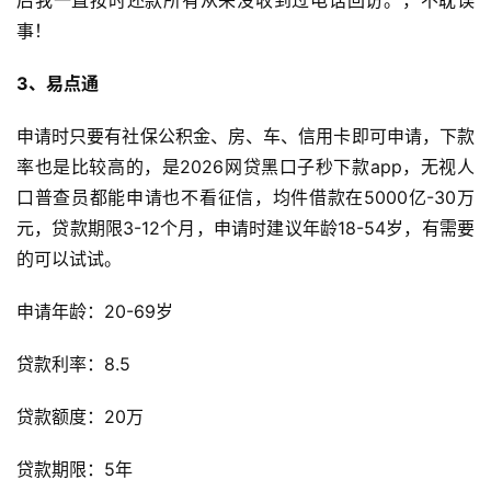
后我一直按时还款所有从来没收到过电话回访。，不耽误
事！
3、易点通
申请时只要有社保公积金、房、车、信用卡即可申请，下款
率也是比较高的，是2026网贷黑口子秒下款app，无视人
口普查员都能申请也不看征信，均件借款在5000亿-30万
元，贷款期限3-12个月，申请时建议年龄18-54岁，有需要
的可以试试。
申请年龄：20-69岁
贷款利率：8.5
首
贷款额度：20万
页
贷款期限：5年