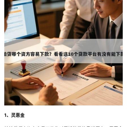
1、灵惠金