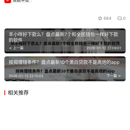
684
0
羊小咩好下款么？盘点最新7个和全民钱包一样好下款
的软件
上一篇
2026-01-12 22:09:01
按揭借钱条件？盘点最新10个黑白贷款不是高炮的app
2026-01-12 22:15:02
下一篇
相关推荐