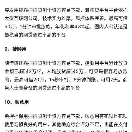
突发用钱靠拍拍贷哪个资方容易下款，雅雅贷平台平台依托
大型互联网公司，技术实力雄厚，风控体系完善。最高可借
50万，1分钟审批放款，年化利率4.8%起。圈内人公认这是
最稳当的网贷通过率高的平台
9、捷顺用
随借随还靠拍拍贷哪个资方容易下款，捷顺用平台累计放贷
金额已超过2万亿，人均放贷超过5万，可见是很容易放款
的，最高可借20万，15秒审批、5分钟到账，可用7天。商
务人士随身备的网贷通过率高的平台
10、顺意用
免押担保用拍拍贷哪个资方容易下款，顺意用有花呗且花呗
使用习惯良好的用户，其他地方综合评分不足，也能在支付